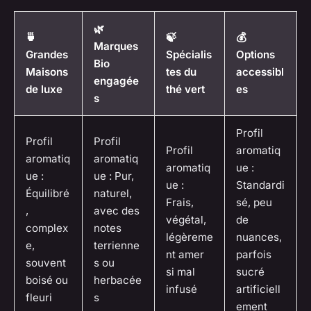
🌿
🍵
🍃
💰
Marques
Grandes
Spécialis
Options
Bio
Maisons
tes du
accessibl
engagée
de luxe
thé vert
es
s
Profil
Profil
Profil
Profil
aromatiq
aromatiq
aromatiq
aromatiq
ue :
ue :
ue :
Pur,
ue :
Standardi
Équilibré
naturel,
Frais,
sé, peu
,
avec des
végétal,
de
complex
notes
légèreme
nuances,
e,
terrienne
nt amer
parfois
souvent
s ou
si mal
sucré
boisé ou
herbacée
infusé
artificiell
fleuri
s
ement