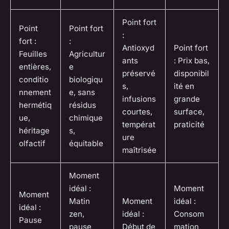
Point fort
Point
Point fort
:
fort :
:
Antioxyd
Point fort
Feuilles
Agricultur
ants
:
Prix bas,
entières,
e
préservé
disponibil
conditio
biologiqu
s,
ité en
nnement
e, sans
infusions
grande
hermétiq
résidus
courtes,
surface,
ue,
chimique
températ
praticité
héritage
s,
ure
olfactif
équitable
maîtrisée
Moment
idéal :
Moment
Moment
Matin
Moment
idéal :
idéal :
zen,
idéal :
Consom
Pause
pause
Début de
mation